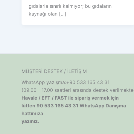
gıdalarla sınırlı kalmıyor; bu gıdaların
kaynağı olan […]
MÜŞTERİ DESTEK / İLETİŞİM
WhatsApp yazışma:+90 533 165 43 31
(09.00 - 17.00 saatleri arasında destek verilmekted
Havale / EFT / FAST ile sipariş vermek için
lütfen 90 533 165 43 31 WhatsApp Danışma
hattımıza
yazınız.