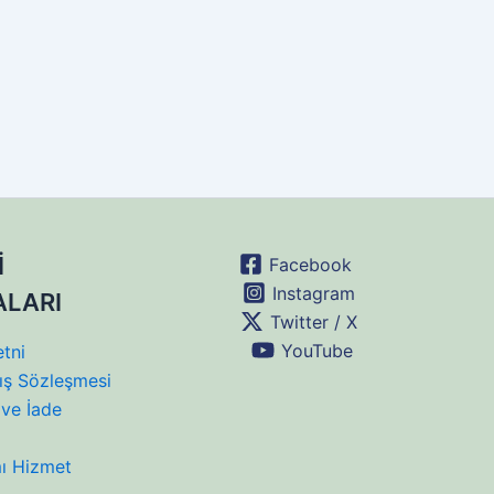
İ
Facebook
Instagram
ALARI
Twitter / X
YouTube
tni
ış Sözleşmesi
ve İade
mı Hizmet