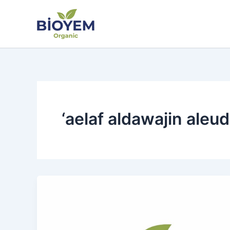
İçeriğe
atla
‘aelaf aldawajin aleu