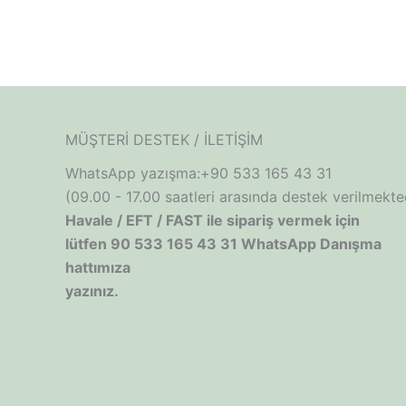
MÜŞTERİ DESTEK / İLETİŞİM
WhatsApp yazışma:+90 533 165 43 31
(09.00 - 17.00 saatleri arasında destek verilmekted
Havale / EFT / FAST ile sipariş vermek için
lütfen 90 533 165 43 31 WhatsApp Danışma
hattımıza
yazınız.