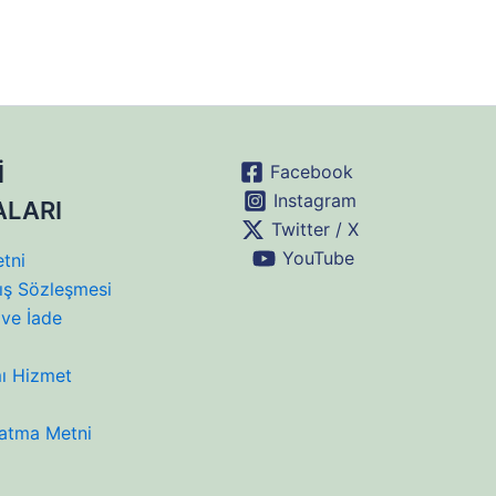
İ
Facebook
Instagram
ALARI
Twitter / X
YouTube
tni
ış Sözleşmesi
ve İade
mı Hizmet
atma Metni