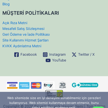
Blog
MÜŞTERİ POLİTİKALARI
Açık Rıza Metni
Mesafeli Satış Sözleşmesi
Geri Ödeme ve İade Politikası
Site Kullanımı Hizmet Şartları
KVKK Aydınlatma Metni
Facebook
Instagram
Twitter / X
YouTube
Web sitemizde size en iyi deneyimi sunabilmemiz için çerezleri
kullanıyoruz. Web sitemizi kullanmaya devam etmeniz, bunu
Copyright © 2026 Bioyem Organik Hayvan Yemi | Tüm hakları
kabul ettiğinizi anlamına gelir.