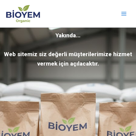
İçeriğe
atla
Yakında…
Web sitemiz siz değerli müşterilerimize hizmet
vermek için açılacaktır.